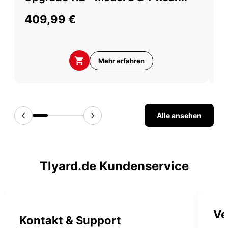
409,99 €
5
Mehr erfahren
Alle ansehen
Tlyard.de Kundenservice
Ve
Kontakt & Support