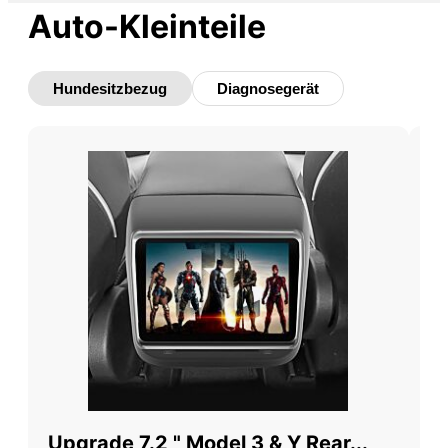
Auto-Kleinteile
Hundesitzbezug
Diagnosegerät
Upgrade 7.2 " Model 3 & Y Rear...
7