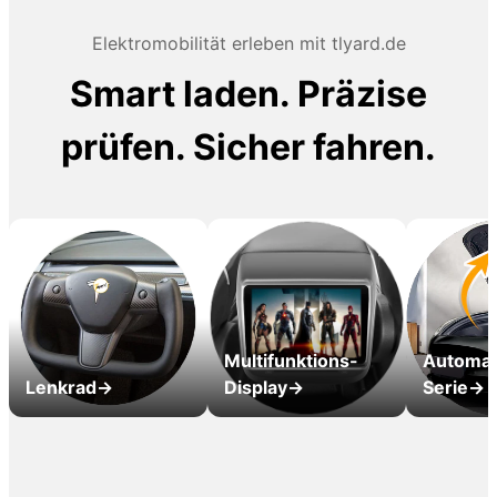
Elektromobilität erleben mit tlyard.de
Smart laden. Präzise
prüfen. Sicher fahren.
Multifunktions-
Automat
Lenkrad→
Display→
Serie→