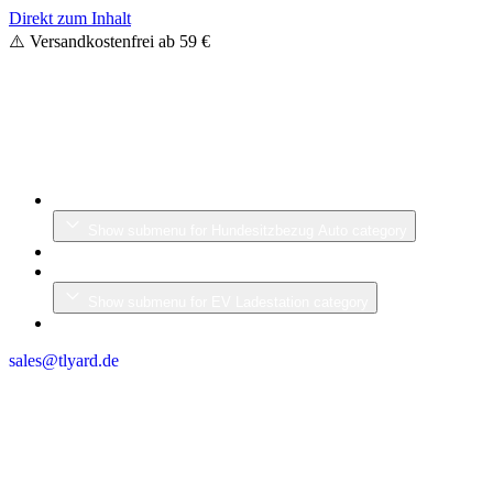
Direkt zum Inhalt
⚠️ Versandkostenfrei ab 59 €
Hundesitzbezug Auto
Show submenu for Hundesitzbezug Auto category
Lenkrad
EV Ladestation
Show submenu for EV Ladestation category
Profi Diagnosegerät
sales@tlyard.de
0