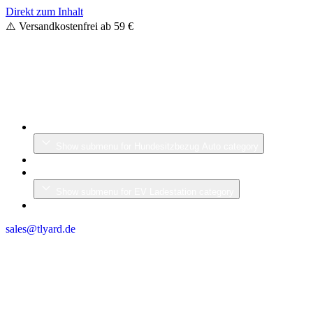
Direkt zum Inhalt
⚠️ Versandkostenfrei ab 59 €
Hundesitzbezug Auto
Show submenu for Hundesitzbezug Auto category
Lenkrad
EV Ladestation
Show submenu for EV Ladestation category
Profi Diagnosegerät
sales@tlyard.de
0